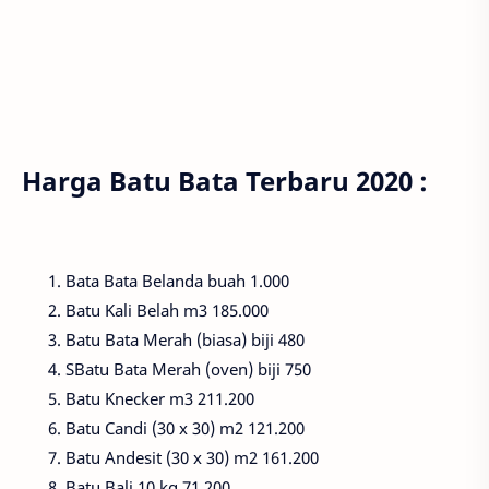
Harga Batu Bata Terbaru 2020 :
Bata Bata Belanda
buah
1.000
Batu Kali Belah
m3
185.000
Batu Bata Merah (biasa)
biji
480
SBatu Bata Merah (oven)
biji
750
Batu Knecker
m3
211.200
Batu Candi (30 x 30)
m2
121.200
Batu Andesit (30 x 30)
m2
161.200
Batu Bali
10 kg
71.200