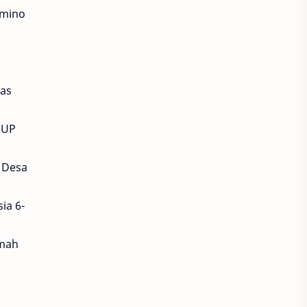
Amino
mas
SUP
 Desa
ia 6-
umah