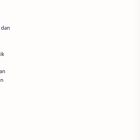
r dan
ik
kan
an