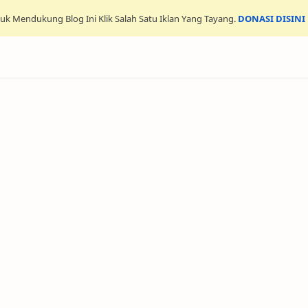
uk Mendukung Blog Ini Klik Salah Satu Iklan Yang Tayang.
DONASI DISINI