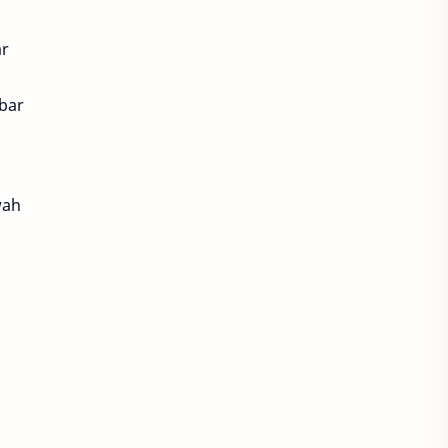
ar
bar
wah