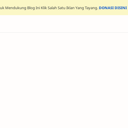
uk Mendukung Blog Ini Klik Salah Satu Iklan Yang Tayang.
DONASI DISINI