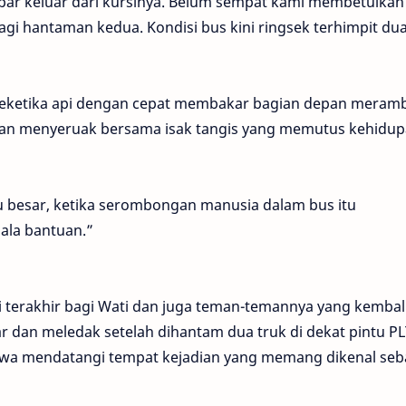
par keluar dari kursinya. Belum sempat kami membetulkan
 lagi hantaman kedua. Kondisi bus kini ringsek terhimpit du
seketika api dengan cepat membakar bagian depan meramb
itan menyeruak bersama isak tangis yang memutus kehidup
u besar, ketika serombongan manusia dalam bus itu
ala bantuan.”
i terakhir bagi Wati dan juga teman-temannya yang kembali
ar dan meledak setelah dihantam dua truk di dekat pintu P
 Jawa mendatangi tempat kejadian yang memang dikenal seb