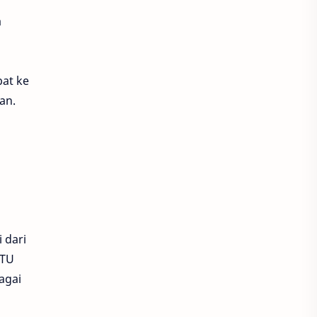
a
at ke
an.
 dari
LTU
agai