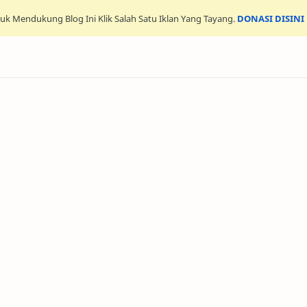
uk Mendukung Blog Ini Klik Salah Satu Iklan Yang Tayang.
DONASI DISINI