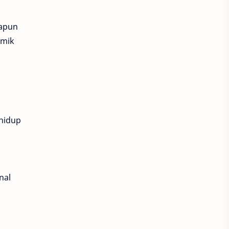
napun
omik
 hidup
nal