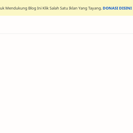
uk Mendukung Blog Ini Klik Salah Satu Iklan Yang Tayang.
DONASI DISINI