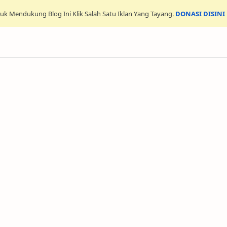
uk Mendukung Blog Ini Klik Salah Satu Iklan Yang Tayang.
DONASI DISINI